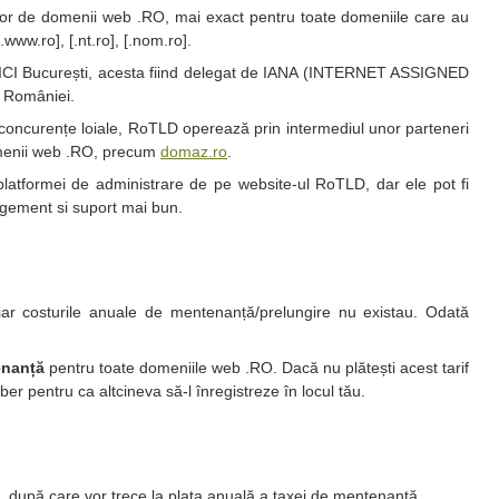
lor de domenii web .RO, mai exact pentru toate domeniile care au
, [.www.ro], [.nt.ro], [.nom.ro].
– ICI București, acesta fiind delegat de IANA (INTERNET ASSIGNED
 României.
i concurențe loiale, RoTLD operează prin intermediul unor parteneri
 domenii web .RO, precum
domaz.ro
.
platformei de administrare de pe website-ul RoTLD, dar ele pot fi
gement si suport mai bun.
 iar costurile anuale de mentenanță/prelungire nu existau. Odată
enanță
pentru toate domeniile web .RO. Dacă nu plătești acest tarif
er pentru ca altcineva să-l înregistreze în locul tău.
, după care vor trece la plata anuală a taxei de mentenanță.