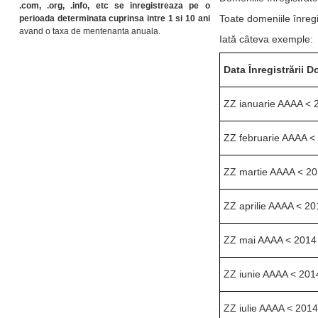
.com, .org, .info, etc se inregistreaza pe o
Toate domeniile înregi
perioada determinata cuprinsa intre 1 si 10 ani
avand o taxa de mentenanta anuala.
Iată câteva exemple:
Data Înregistrării 
ZZ ianuarie AAAA < 
ZZ februarie AAAA <
ZZ martie AAAA < 2
ZZ aprilie AAAA < 20
ZZ mai AAAA < 2014
ZZ iunie AAAA < 201
ZZ iulie AAAA < 201