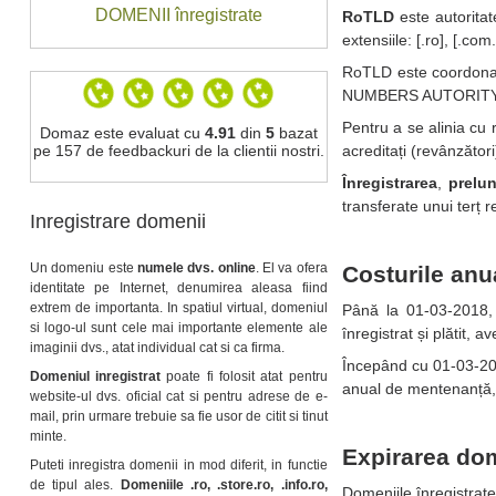
DOMENII înregistrate
RoTLD
este autorita
extensiile: [.ro], [.com.
RoTLD este coordonat 
NUMBERS AUTORITY) ca
Pentru a se alinia cu 
Domaz este evaluat cu
4.91
din
5
bazat
pe 157 de feedbackuri de la clientii nostri.
acreditați (revânzător
Înregistrarea
,
prelun
transferate unui terț 
Inregistrare domenii
Un domeniu este
numele dvs. online
. El va ofera
Costurile an
identitate pe Internet, denumirea aleasa fiind
extrem de importanta. In spatiul virtual, domeniul
Până la 01-03-2018, 
si logo-ul sunt cele mai importante elemente ale
înregistrat și plătit, 
imaginii dvs., atat individual cat si ca firma.
Începând cu 01-03-201
Domeniul inregistrat
poate fi folosit atat pentru
anual de mentenanță, d
website-ul dvs. oficial cat si pentru adrese de e-
mail, prin urmare trebuie sa fie usor de citit si tinut
minte.
Expirarea dom
Puteti inregistra domenii in mod diferit, in functie
de tipul ales.
Domeniile .ro, .store.ro, .info.ro,
Domeniile înregistrat