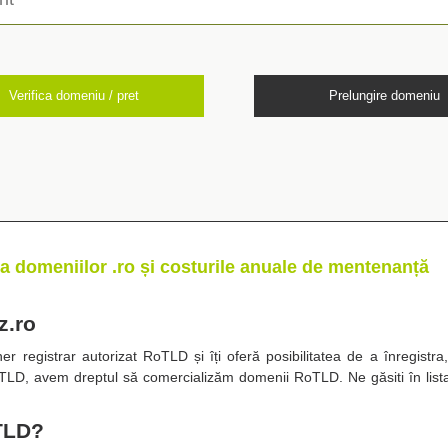
Verifica domeniu / pret
Prelungire domeniu
a domeniilor .ro și costurile anuale de mentenanță
z.ro
r registrar autorizat RoTLD și îți oferă posibilitatea de a înregistra
oTLD, avem dreptul să comercializăm domenii RoTLD. Ne găsiti în lis
TLD?