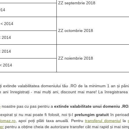
ZZ septembrie 2018
014
 < 2014
ZZ octombrie 2018
< 2014
< 2014
ZZ noiembrie 2018
< 2014
ți extinde valabilitatea domeniului tău .RO de la minimum 1 an și p
 ani înregistrați - mai mulți ani, discount mai mare! La înregistrare
e
noastre pas cu pas pentru a
extinde valabilitate unui domeniu .RO
pirat și nu mai poate fi folosit, noi ți-l
prelungim gratuit
în perioada
domaz.ro
, apoi poți plăti taxa anuală. Pentru
transferul domeniul
la
fer
pentru a obține cheia de autorizare transfer cât mai rapid și mai sim