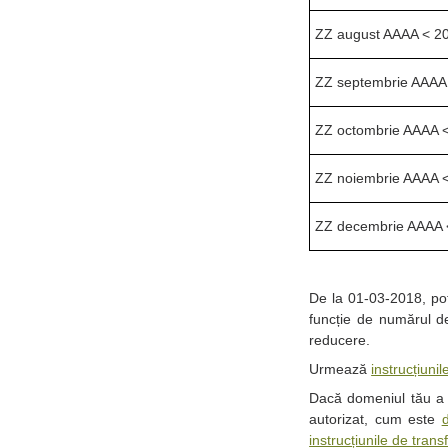
ZZ august AAAA < 2
ZZ septembrie AAAA
ZZ octombrie AAAA 
ZZ noiembrie AAAA 
ZZ decembrie AAAA 
De la 01-03-2018, po
funcție de numărul de
reducere.
Urmează
instrucțiunil
Dacă domeniul tău a ex
autorizat, cum este
instrucțiunile de trans