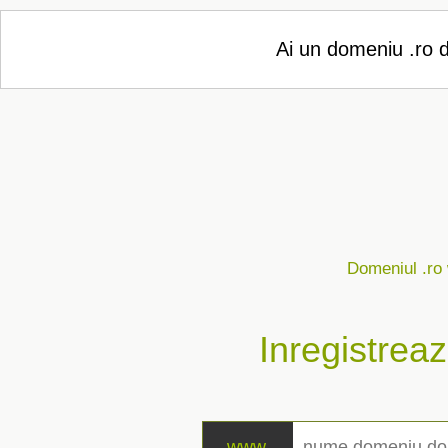
Ai un domeniu .ro d
Domeniul .ro w
Inregistrea
www.