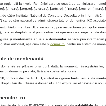
tea națională la nivelul României care se ocupă de administrare nume
ro], [.info.ro], [.org.ro], [.store.ro], [.arts.ro], [.firm.ro], [.rec.ro], [.tm.ro]
de către Institutul Național de Cercetare-Dezvoltare în Informatică 
 registru național de administrarea tuturor domeniilor .RO asociate
restul țărilor membre UE și nu numai, prin respectarea principiilor une
i), care au dreptul oficial prin contract să opereze ca și registrari de
girea
și
mentenanța anuală a domeniilor
se face prin intermediul 
registrar autorizat, așa cum este și
domaz.ro
, pentru un sistem de mana
uale de mentenanță
domeniile se plăteau o singură dată, la momentul înregistrării lor,
aveai un domeniu pe viață, fără alte costuri ulteriorare.
8, conform deciziei RoTLD, a intrat în vigoare
tariful anual de ment
reptul tău de utilizare a domeniului .RO expiră, iar el devine din nou lib
eniilor .ro
e înainte de data de 01-03-2018 au o
perioada de valabilitate
de 5 ani