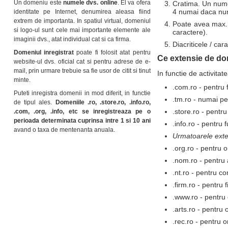
Un domeniu este
numele dvs. online
. El va ofera
Cratima. Un nume 
4 numai daca nu
identitate pe Internet, denumirea aleasa fiind
extrem de importanta. In spatiul virtual, domeniul
Poate avea max. 
si logo-ul sunt cele mai importante elemente ale
caractere).
imaginii dvs., atat individual cat si ca firma.
Diacriticele / car
Domeniul inregistrat
poate fi folosit atat pentru
Ce extensie de dom
website-ul dvs. oficial cat si pentru adrese de e-
mail, prin urmare trebuie sa fie usor de citit si tinut
In functie de activita
minte.
.com.ro - pentru 
Puteti inregistra domenii in mod diferit, in functie
.tm.ro - numai pe
de tipul ales.
Domeniile .ro, .store.ro, .info.ro,
.store.ro - pent
.com, .org, .info, etc se inregistreaza pe o
perioada determinata cuprinsa intre 1 si 10 ani
.info.ro - pentru 
avand o taxa de mentenanta anuala.
Urmatoarele exten
.org.ro - pentru or
.nom.ro - pentru
.nt.ro - pentru co
.firm.ro - pentru 
.www.ro - pentru
.arts.ro - pentru 
.rec.ro - pentru o