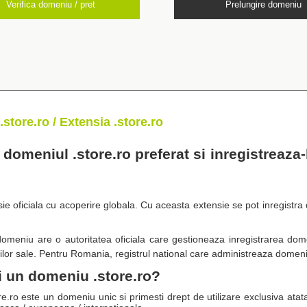
Verifica domeniu / pret
Prelungire domeniu
.store.ro / Extensia .store.ro
domeniul .store.ro preferat si inregistreaza-
sie oficiala cu acoperire globala. Cu aceasta extensie se pot inregistra 
omeniu are o autoritatea oficiala care gestioneaza inregistrarea domen
ilor sale. Pentru Romania, registrul national care administreaza domen
i un domeniu .store.ro?
.ro este un domeniu unic si primesti drept de utilizare exclusiva atata ti