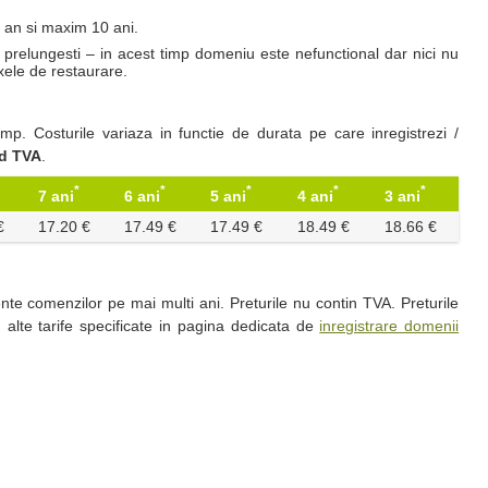
1 an si maxim 10 ani.
a-l prelungesti – in acest timp domeniu este nefunctional dar nici nu
xele de restaurare.
p. Costurile variaza in functie de durata pe care inregistrezi /
ud TVA
.
*
*
*
*
*
7 ani
6 ani
5 ani
4 ani
3 ani
€
17.20 €
17.49 €
17.49 €
18.49 €
18.66 €
te comenzilor pe mai multi ani. Preturile nu contin TVA. Preturile
 alte tarife specificate in pagina dedicata de
inregistrare domenii