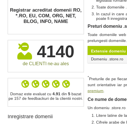
legislatia romane
Toate domeniile .
Registrar acreditat domenii RO,
In cazul in care 
*.RO, EU, COM, ORG, NET,
poate fi inregist
BLOG, INFO, NAME
Preturi domeniu .s
Toate domeniile web (
prelungesti domeniile
4140
Extensie domeniu
Domeniu .store.ro
de CLIENTI ne-au ales
*
Preturile de pe fiec
sunt orientative iar 
premium
.
Domaz este evaluat cu
4.91
din
5
bazat
pe 157 de feedbackuri de la clientii nostri.
Ce nume de domeniu
Un domeniu .store.ro 
Litere latine de la
Inregistrare domenii
Cifrele arabe de l