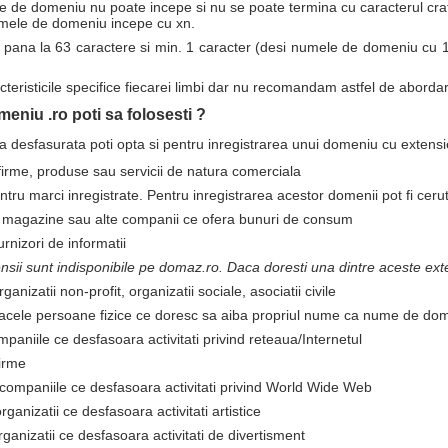
de domeniu nu poate incepe si nu se poate termina cu caracterul cratima
mele de domeniu incepe cu xn.
pana la 63 caractere si min. 1 caracter (desi numele de domeniu cu 1
acteristicile specifice fiecarei limbi dar nu recomandam astfel de abordar
eniu .ro poti sa folosesti ?
tea desfasurata poti opta si pentru inregistrarea unui domeniu cu extens
firme, produse sau servicii de natura comerciala
ntru marci inregistrate. Pentru inregistrarea acestor domenii pot fi ceru
ru magazine sau alte companii ce ofera bunuri de consum
furnizori de informatii
sii sunt indisponibile pe domaz.ro. Daca doresti una dintre aceste exte
ganizatii non-profit, organizatii sociale, asociatii civile
 acele persoane fizice ce doresc sa aiba propriul nume ca nume de do
mpaniile ce desfasoara activitati privind reteaua/Internetul
firme
 companiile ce desfasoara activitati privind World Wide Web
organizatii ce desfasoara activitati artistice
rganizatii ce desfasoara activitati de divertisment