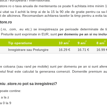
asca / europeana / internationala.
store.ro o taxa anuala de mentenanta ce poate fi achitata intre minim 
ai uitat sa il achiti la timp ai de la 15 la 90 zile de gratie pentru ca s
rat de altcineva. Recomandam achitarea taxelor la timp pentru a evita ta
tore.ro
.ro, .com, .eu etc.) se inregistreaza pe perioade determinate de tim
. Preturile sunt exprimate in EUR, sunt
per domeniu pe an si nu incl
*
*
*
10 ani
9 ani
8 ani
Tip operatiune
Inregistrare sau Prelungire
16.29 €
16.71 €
16.99 
are coloana (sau rand pe mobile) sunt per domeniu pe an si sunt aferen
pretul final este calculat la generarea comenzii. Domeniile premium au
 .store.ro pot sa inregistrezi?
poate contine:
 a la z
a 0 la 9