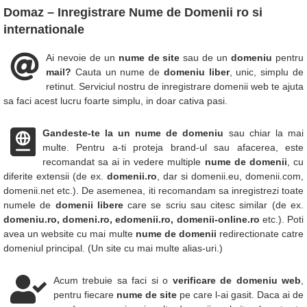
Domaz – Inregistrare
Nume de Domenii ro si
internationale
Ai nevoie de un
nume de site
sau de un
domeniu
pentru
mail?
Cauta un nume de
domeniu liber
, unic, simplu de
retinut. Serviciul nostru de inregistrare domenii web te ajuta
sa faci acest lucru foarte simplu, in doar cativa pasi.
Gandeste-te la un nume de domeniu
sau chiar la mai
multe. Pentru a-ti proteja brand-ul sau afacerea, este
recomandat sa ai in vedere multiple
nume de domenii
, cu
diferite extensii (de ex.
domenii.ro
, dar si domenii.eu, domenii.com,
domenii.net etc.). De asemenea, iti recomandam sa inregistrezi toate
numele de
domenii libere
care se scriu sau citesc similar (de ex.
domeniu.ro, domeni.ro, edomenii.ro, domenii-online.ro
etc.). Poti
avea un website cu mai multe
nume de domenii
redirectionate catre
domeniul principal. (Un site cu mai multe alias-uri.)
Acum trebuie sa faci si o
verificare de domeniu web
,
pentru fiecare
nume de site
pe care l-ai gasit. Daca ai de