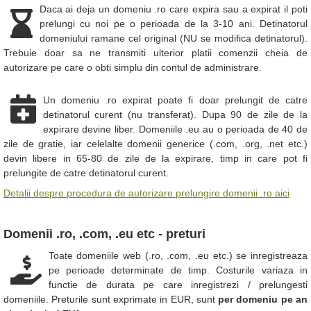
Daca ai deja un domeniu .ro care expira sau a expirat il poti
prelungi cu noi pe o perioada de la 3-10 ani. Detinatorul
domeniului ramane cel original (NU se modifica detinatorul).
Trebuie doar sa ne transmiti ulterior platii comenzii cheia de
autorizare pe care o obti simplu din contul de administrare.
Un domeniu .ro expirat poate fi doar prelungit de catre
detinatorul curent (nu transferat). Dupa 90 de zile de la
expirare devine liber. Domeniile .eu au o perioada de 40 de
zile de gratie, iar celelalte domenii generice (.com, .org, .net etc.)
devin libere in 65-80 de zile de la expirare, timp in care pot fi
prelungite de catre detinatorul curent.
Detalii despre procedura de autorizare prelungire domenii .ro aici
Domenii .ro, .com, .eu etc - preturi
Toate domeniile web (.ro, .com, .eu etc.) se inregistreaza
pe perioade determinate de timp. Costurile variaza in
functie de durata pe care inregistrezi / prelungesti
domeniile. Preturile sunt exprimate in EUR, sunt
per domeniu pe an