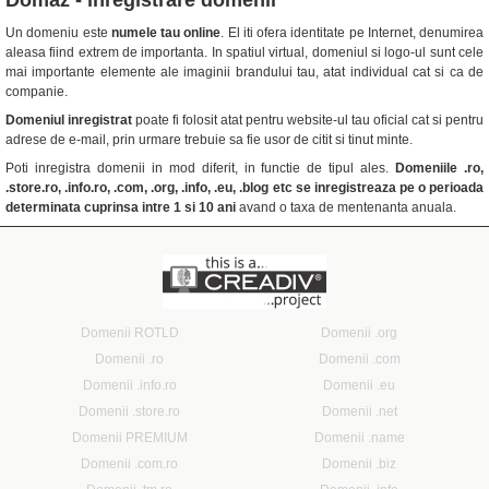
Un domeniu este
numele tau online
. El iti ofera identitate pe Internet, denumirea
aleasa fiind extrem de importanta. In spatiul virtual, domeniul si logo-ul sunt cele
mai importante elemente ale imaginii brandului tau, atat individual cat si ca de
companie.
Domeniul inregistrat
poate fi folosit atat pentru website-ul tau oficial cat si pentru
adrese de e-mail, prin urmare trebuie sa fie usor de citit si tinut minte.
Poti inregistra domenii in mod diferit, in functie de tipul ales.
Domeniile .ro,
.store.ro, .info.ro, .com, .org, .info, .eu, .blog etc se inregistreaza pe o perioada
determinata cuprinsa intre 1 si 10 ani
avand o taxa de mentenanta anuala.
Domenii ROTLD
Domenii .org
Domenii .ro
Domenii .com
Domenii .info.ro
Domenii .eu
Domenii .store.ro
Domenii .net
Domenii PREMIUM
Domenii .name
Domenii .com.ro
Domenii .biz