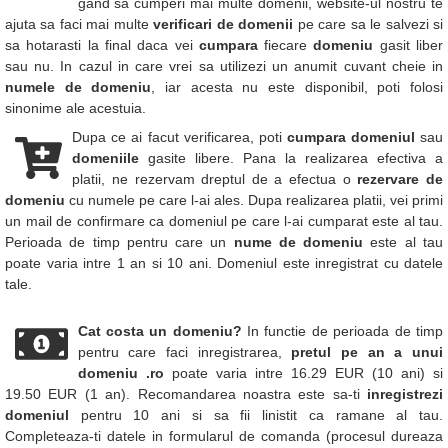
gand sa cumperi mai multe domenii, website-ul nostru te
ajuta sa faci mai multe
verificari de domenii
pe care sa le salvezi si
sa hotarasti la final daca vei
cumpara
fiecare
domeniu
gasit liber
sau nu. In cazul in care vrei sa utilizezi un anumit cuvant cheie in
numele de domeniu
, iar acesta nu este disponibil, poti folosi
sinonime ale acestuia.
Dupa ce ai facut verificarea, poti
cumpara domeniul
sau
domeniile
gasite libere. Pana la realizarea efectiva a
platii, ne rezervam dreptul de a efectua o
rezervare de
domeniu
cu numele pe care l-ai ales. Dupa realizarea platii, vei primi
un mail de confirmare ca domeniul pe care l-ai cumparat este al tau.
Perioada de timp pentru care un
nume de domeniu
este al tau
poate varia intre 1 an si 10 ani. Domeniul este inregistrat cu datele
tale.
Cat costa un domeniu?
In functie de perioada de timp
pentru care faci inregistrarea,
pretul pe an a unui
domeniu .ro
poate varia intre 16.29 EUR (10 ani) si
19.50 EUR (1 an). Recomandarea noastra este sa-ti
inregistrezi
domeniul
pentru 10 ani si sa fii linistit ca ramane al tau.
Completeaza-ti datele in formularul de comanda (procesul dureaza