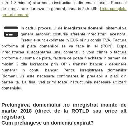
intre 1-3 minute) si urmeaza instructiunile din emailul primit. Procesul
de inregistrare dureaza, in general, pana in 24h-48h.
Lista completa
preturi domenii
In cadrul procesului de
inregistrare domenii
, sistemul va
genera automat costurile aferente inregistrarii acestora.
Preturile sunt exprimate in EUR si nu contin TVA. Factura
proforma si plata domeniilor se va face in lei (RON). Dupa
inregistrarea si acceptarea unei comenzi, iti vom trimite o factura
proforma cu suma de plata, factura ce poate fi achitata in termen de
maxim 2 zile lucratoare prin OP / transfer bancar / depunere
numerar in contul bancar. Pentru inregistrarea domeniilor
(domeniului) este necesara confirmarea in prealabil a platii din
partea ta. La final veti primi toate instructiunile necesare utilizarii
domeniului.
Prelungirea domeniului .ro inregistrat inainte de
martie 2018 (direct de la ROTLD sau orice alt
registrar).
Cum prelungesc un domeniu expirat?