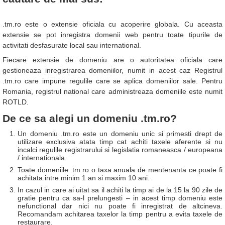
.tm.ro este o extensie oficiala cu acoperire globala. Cu aceasta
extensie se pot inregistra domenii web pentru toate tipurile de
activitati desfasurate local sau international.
Fiecare extensie de domeniu are o autoritatea oficiala care
gestioneaza inregistrarea domeniilor, numit in acest caz Registrul
.tm.ro care impune regulile care se aplica domeniilor sale. Pentru
Romania, registrul national care administreaza domeniile este numit
ROTLD.
De ce sa alegi un domeniu .tm.ro?
Un domeniu .tm.ro este un domeniu unic si primesti drept de
utilizare exclusiva atata timp cat achiti taxele aferente si nu
incalci regulile registrarului si legislatia romaneasca / europeana
/ internationala.
Toate domeniile .tm.ro o taxa anuala de mentenanta ce poate fi
achitata intre minim 1 an si maxim 10 ani.
In cazul in care ai uitat sa il achiti la timp ai de la 15 la 90 zile de
gratie pentru ca sa-l prelungesti – in acest timp domeniu este
nefunctional dar nici nu poate fi inregistrat de altcineva.
Recomandam achitarea taxelor la timp pentru a evita taxele de
restaurare.