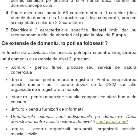
permis simultan pe pozitiile 3 si 4 numai daca numele de
domeniu incepe cu xn.
Poate avea max. pana la 63 caractere si min. 1 caracter (desi
numele de domeniu cu 1 caracter sunt deja cumparate, precum
si majoritatea celor de 2-3 caractere).
Diacriticele / caracteristicile specifice fiecarei limbi dar nu
recomandam astfel de abordari cel putin la nivel de Europa
Ce extensie de domeniu .ro poti sa folosesti ?
In functie de activitatea desfasurata poti opta si pentru inregistrarea
unui domeniu cu extensie de nivel 2, precum:
.com.ro - pentru firme, produse sau servicii de natura
comerciala
.tm.ro - numai pentru marci inregistrate. Pentru inregistrarea
acestor domenii pot fi cerute dovezi de la OSIM sau alte
organizatii de inregistrare a marcilor
.store.ro - pentru magazine sau alte companii ce ofera bunuri de
consum
.info.ro - pentru furnizori de informatii
Urmatoarele extensii sunt indisponibile pe domaz.ro. Daca
doresti una dintre aceste extensii de nivel 2
contacteaza-ne!
.org.ro - pentru organizatii non-profit, organizatii sociale,
asociatii civile