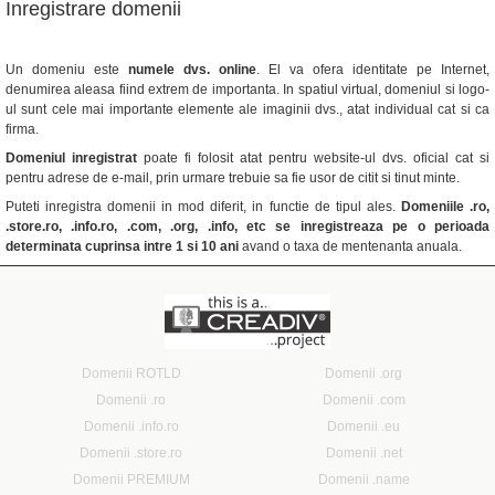
Inregistrare domenii
Un domeniu este
numele dvs. online
. El va ofera identitate pe Internet,
denumirea aleasa fiind extrem de importanta. In spatiul virtual, domeniul si logo-
ul sunt cele mai importante elemente ale imaginii dvs., atat individual cat si ca
firma.
Domeniul inregistrat
poate fi folosit atat pentru website-ul dvs. oficial cat si
pentru adrese de e-mail, prin urmare trebuie sa fie usor de citit si tinut minte.
Puteti inregistra domenii in mod diferit, in functie de tipul ales.
Domeniile .ro,
.store.ro, .info.ro, .com, .org, .info, etc se inregistreaza pe o perioada
determinata cuprinsa intre 1 si 10 ani
avand o taxa de mentenanta anuala.
Domenii ROTLD
Domenii .org
Domenii .ro
Domenii .com
Domenii .info.ro
Domenii .eu
Domenii .store.ro
Domenii .net
Domenii PREMIUM
Domenii .name